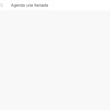
Agenda una llamada
 en
ificar el
a