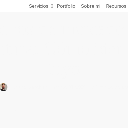
Servicios
Portfolio
Sobre mi
Recursos
chos de mercado
tura: Cómo ident
tuyo
marzo 31, 2026
7 1 min de lectur
Luciano Marchisio